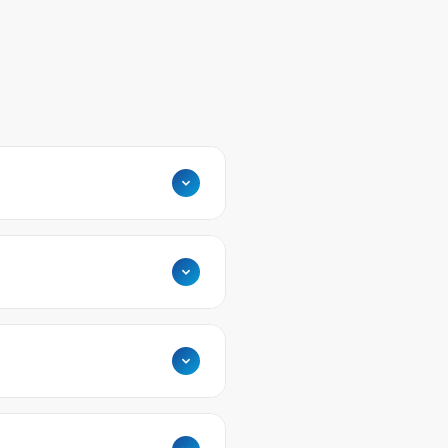
line platformlar
ektedir.
 İK
gibi vergisel süreçlere
uat değişikliklerinden