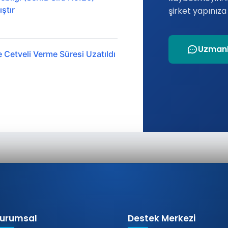
ştır
şirket yapınız
Uzmanl
 Cetveli Verme Süresi Uzatıldı
urumsal
Destek Merkezi