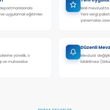
 departmanlarında
Mali mevzuatta 
 ve uygulamalı eğitimler.
Yeni vergi paketl
yansımaları üzer
Düzenli Mevz
ilerine yönelik, o
Mevzuat değişikli
rgi ve muhasebe
bildirilmesi (Sir
MERAK EDILENLER