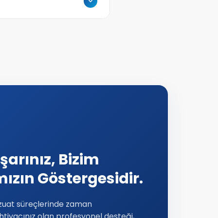
ı da düzenlenmektedir.
 uygulamaları ve teşvikler
rınıza göre
şarınız, Bizim
ızın Göstergesidir.
uat süreçlerinde zaman
htiyacınız olan profesyonel desteği,