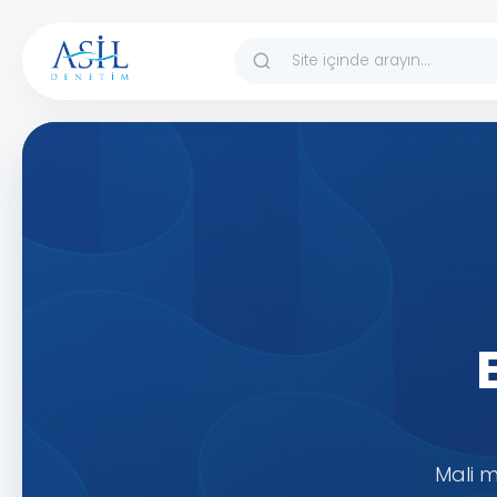
İçeriğe atla
Mali m