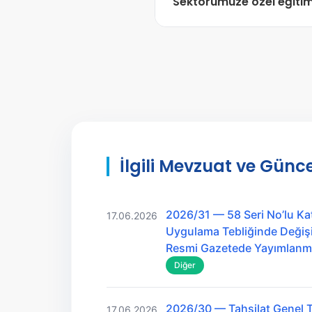
Sektörümüze özel eğitim 
anında haberdar edilmektedir
Evet.
Şirketinizin faaliyet 
konusunda spesifik eğitim p
özelleştirilmektedir.
İlgili Mevzuat ve Günce
2026/31 — 58 Seri No’lu Ka
17.06.2026
Uygulama Tebliğinde Değişik
Resmi Gazetede Yayımlanmı
Diğer
2026/30 — Tahsilat Genel Te
17.06.2026