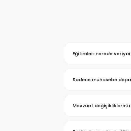
Eğitimleri nerede veriyo
Eğitimlerimiz, talebinize g
Sadece muhasebe depar
üzerinden gerçekleştirilebi
Hayır.
Öncelikli olarak mal
Mevzuat değişikliklerini n
dokunan diğer departmanlar
Müşterilerimiz, düzenli olar