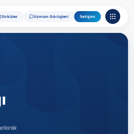
Sirküler
Uzman Görüşleri
İletişim
ı
tkinlik