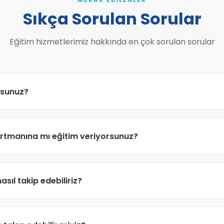
Sıkça Sorulan Sorular
Eğitim hizmetlerimiz hakkında en çok sorulan sorular
rsunuz?
öre
şirket merkezinizde (yerinde eğitim)
, ofisimizde veya
on
tmanına mı eğitim veriyorsunuz?
lmektedir. Hibrit modeller de ihtiyaçlarınıza göre uygulanabilm
i departmanlara eğitim vermekle birlikte;
satın alma, satış ve
asıl takip edebiliriz?
a yönelik bilgilendirme eğitimleri de sunmaktayız.
ak yayınladığımız
sirkülerler ve e-bültenler
aracılığıyla mevz