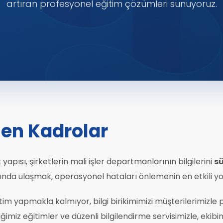
artıran profesyonel eğitim çözümleri sunuyoruz.
nen Kadrolar
apısı, şirketlerin mali işler departmanlarının bilgilerini
sü
ında ulaşmak, operasyonel hataları önlemenin en etkili yo
m yapmakla kalmıyor, bilgi birikimimizi müşterilerimizle pa
iz eğitimler ve düzenli bilgilendirme servisimizle, ekibiniz