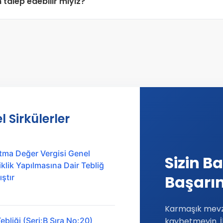
talep edebilir miyiz?
. Ayrıca kritik değişikliklerde özel bilgilendirme toplantılar
gösterdiği sektöre (Örn:
İnşaat, Tekstil, Teknoloji
) özgü vergi
rogramları hazırlamaktayız. Eğitim içeriği tamamen ihtiyaçla
l Sirkülerler
tma Değer Vergisi Genel
Sizin Ba
lik Yapılmasına Dair Tebliğ
ştır
Başarım
Karmaşık mevz
bliği (Seri:B Sıra No:20)
kaybetmeyin. İ