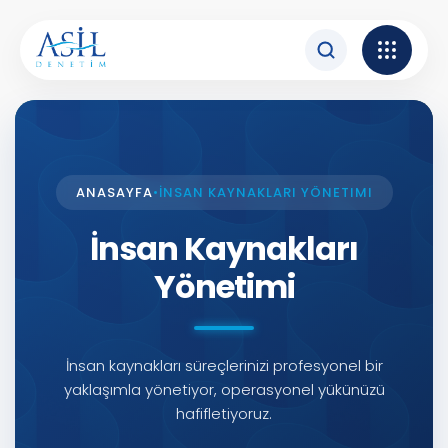
İçeriğe atla
ANASAYFA
•
İNSAN KAYNAKLARI YÖNETIMI
İnsan Kaynakları
Yönetimi
İnsan kaynakları süreçlerinizi profesyonel bir
yaklaşımla yönetiyor, operasyonel yükünüzü
hafifletiyoruz.