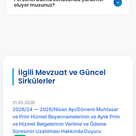
türlü tazminat (kıdem, ihbar) hesaplamalarını
oluyor musunuz?
yapıyor ve imzalatılması gereken ibraname gibi
belgeleri düzenliyoruz. Fesih süreçlerinin mevzuata
Evet.
İnsan kaynakları yönetimi kapsamında
uygun yürütülmesiyle hukuki riskleri minimize
personel ihtiyacının tespiti, seçimi,
ediyoruz.
değerlendirilmesi ve işe alınması konularında da
hizmet vermekteyiz. Seçme ve yerleştirme
süreçlerinizi baştan sona profesyonel bir şekilde
yönetiyoruz.
İlgili Mevzuat ve Güncel
Sirkülerler
21.05.2026
2026/24 — 2026/Nisan Ayı/Dönemi Muhtasar
ve Prim Hizmet Beyannamelerinin ve Aylık Prim
ve Hizmet Belgelerinin Verilme ve Ödeme
Süresinin Uzatılması Hakkında Duyuru