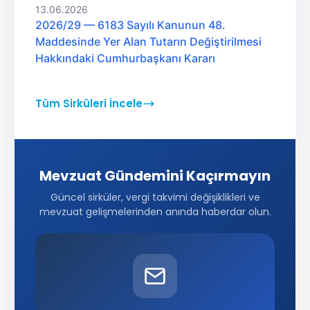
13.06.2026
2026/29 — 6183 Sayılı Kanunun 48.
Maddesinde Yer Alan Tutarın Değiştirilmesi
Hakkındaki Cumhurbaşkanı Kararı
Tüm Sirküleri İncele
Mevzuat Gündemini Kaçırmayın
Güncel sirküler, vergi takvimi değişiklikleri ve
mevzuat gelişmelerinden anında haberdar olun.