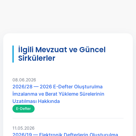
Mali mevzuatta yapılan değişiklikleri
Sirküler
profesyonel bir şekilde yönetiyoruz.
Hizmetlerimiz
aracılığıyla 24 saat içinde tarafınıza
bildiriyoruz. Böylece yasal değişikliklerden anında
haberdar olarak, şirketinizi olası risklere karşı
koruyoruz.
İlgili Mevzuat ve Güncel
Sirkülerler
08.06.2026
2026/28 — 2026 E-Defter Oluşturulma
İmzalanma ve Berat Yükleme Sürelerinin
Uzatılması Hakkında
E-Defter
11.05.2026
2026/19 — Elektronik Defterlerin Oluşturulma