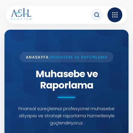
İçeriğe atla
ANASAYFA
•
MUHASEBE VE RAPORLAMA
Muhasebe ve
Raporlama
Finansal süreçlerinizi profesyonel muhasebe
altyapısı ve stratejik raporlama hizmetleriyle
güçlendiriyoruz.