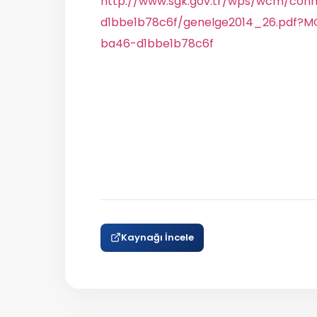
http://www.sgk.gov.tr/wps/wcm/co
d1bbe1b78c6f/genelge2014_26.pdf
ba46-d1bbe1b78c6f
Kaynağı İncele