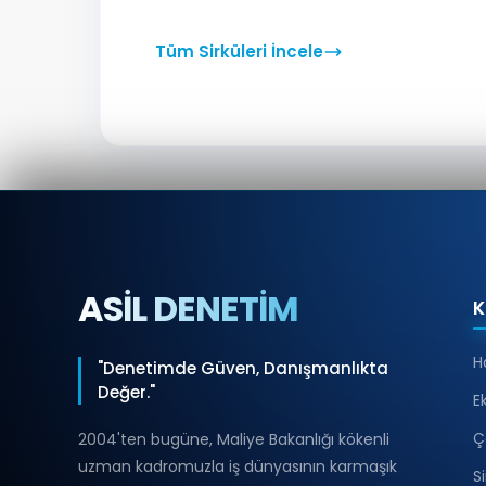
Tüm Sirküleri İncele
ASİL DENETİM
K
H
"Denetimde Güven, Danışmanlıkta
Değer."
E
Ç
2004'ten bugüne, Maliye Bakanlığı kökenli
uzman kadromuzla iş dünyasının karmaşık
S