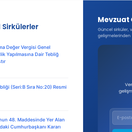
Mevzuat 
 Sirkülerler
Güncel sirküler, 
gelişmelerinden 
ma Değer Vergisi Genel
ik Yapılmasına Dair Tebliğ
tır
Ver
liği (Seri:B Sıra No:20) Resmi
geliş
nun 48. Maddesinde Yer Alan
ındaki Cumhurbaşkanı Kararı