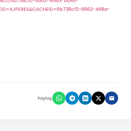
nnect/6b738c10-6663-468a-ba46-
?MOD=AJPERES&CACHEID=6b738c10-6663-468a-
Paylaş: