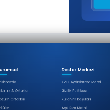
urumsal
Destek Merkezi
akkımızda
KVKK Aydınlatma Metni
kibimiz & Ortaklar
Gizlilik Politikası
özüm Ortakları
Kullanım Koşulları
irküler
Açık Rıza Metni