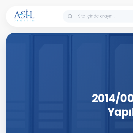
İçeriğe atla
2014/00
Yapı