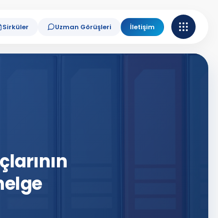
Sirküler
Uzman Görüşleri
İletişim
çlarının
nelge