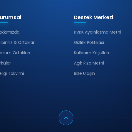
urumsal
Destek Merkezi
akkımızda
KVKK Aydınlatma Metni
kibimiz & Ortaklar
Gizlilik Politikası
özüm Ortakları
Kullanım Koşulları
irküler
Açık Rıza Metni
ergi Takvimi
Bize Ulaşın