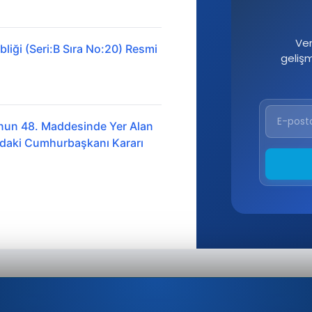
Ver
liği (Seri:B Sıra No:20) Resmi
geliş
nun 48. Maddesinde Yer Alan
ındaki Cumhurbaşkanı Kararı