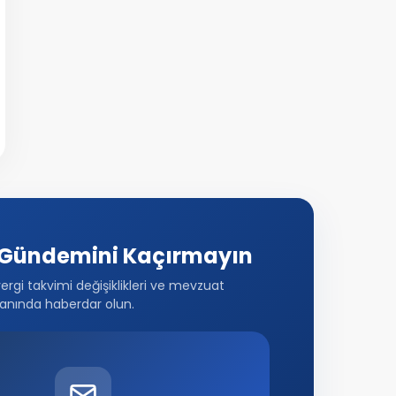
Gündemini Kaçırmayın
vergi takvimi değişiklikleri ve mevzuat
anında haberdar olun.