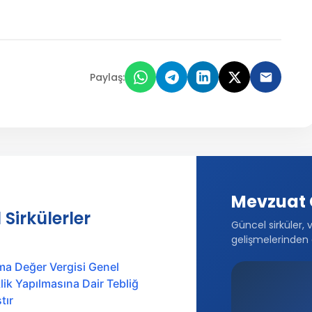
Paylaş:
Mevzuat 
 Sirkülerler
Güncel sirküler, 
gelişmelerinden 
ma Değer Vergisi Genel
ik Yapılmasına Dair Tebliğ
tır