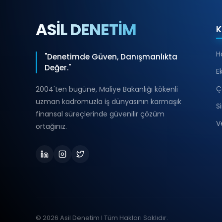
ASİL DENETİM
K
H
"Denetimde Güven, Danışmanlıkta
Değer."
E
Ç
2004'ten bugüne, Maliye Bakanlığı kökenli
uzman kadromuzla iş dünyasının karmaşık
S
finansal süreçlerinde güvenilir çözüm
V
ortağınız.
© 2026 Asil Denetim I Tüm Hakları Saklıdır.