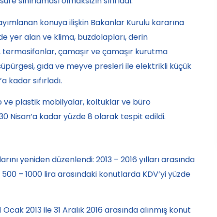
üre sınırlaması olmaksızın sıfırladı.
yımlanan konuya ilişkin Bakanlar Kurulu kararına
de yer alan ve klima, buzdolapları, derin
arı, termosifonlar, çamaşır ve çamaşır kurutma
süpürgesi, gıda ve meyve presleri ile elektrikli küçük
a kadar sıfırladı.
 ve plastik mobilyalar, koltuklar ve büro
 Nisan’a kadar yüzde 8 olarak tespit edildi.
rını yeniden düzenlendi: 2013 – 2016 yılları arasında
 500 – 1000 lira arasındaki konutlarda KDV’yi yüzde
1 Ocak 2013 ile 31 Aralık 2016 arasında alınmış konut