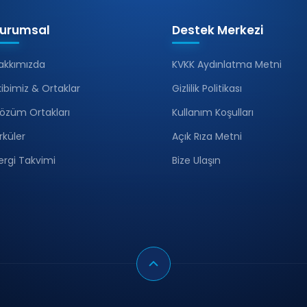
urumsal
Destek Merkezi
akkımızda
KVKK Aydınlatma Metni
kibimiz & Ortaklar
Gizlilik Politikası
özüm Ortakları
Kullanım Koşulları
irküler
Açık Rıza Metni
ergi Takvimi
Bize Ulaşın