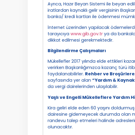
Ayrıca, Hazır Beyan Sistemi ile beyan edi
iratlardan kaynaklı gelir vergisinin Başka
banka/ kredi kartları ile ödenmesi müm
İnternet üzerinden yapılacak ödemelerd
tarayıcıya
www.gib.gov.tr
ya da bankaları
dikkat edilmesi gerekmektedir.
Bilgilendirme Çalışmaları
Mükellefler 2017 yılında elde ettikleri kaza
verirken Başkanlığımızca kazanç türü iti
faydalanabilirler.
Rehber ve Broşürlere
sayfasında yer alan
“Yardım & Kaynak
da vergi dairelerinden ulaşılabilir.
Yaşlı ve Engelli Mükelleflere Yardım H
Kira geliri elde eden 60 yaşını doldurmuş 
dairesine gidemeyecek durumda olan müke
randevu talep etmeleri halinde adresler
olunacaktır.