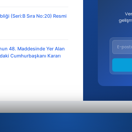
Ver
liği (Seri:B Sıra No:20) Resmi
geliş
nun 48. Maddesinde Yer Alan
ındaki Cumhurbaşkanı Kararı