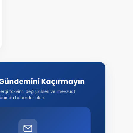
Gündemini Kaçırmayın
vergi takvimi değişiklikleri ve mevzuat
anında haberdar olun.