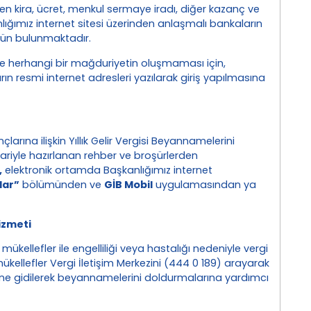
len kira, ücret, menkul sermaye iradı, diğer kazanç ve
nlığımız internet sitesi üzerinden anlaşmalı bankaların
kün bulunmaktadır.
e herhangi bir mağduriyetin oluşmaması için,
n resmi internet adresleri yazılarak giriş yapılmasına
nçlarına ilişkin Yıllık Gelir Vergisi Beyannamelerini
bariyle hazırlanan rehber ve broşürlerden
,
elektronik ortamda Başkanlığımız internet
lar”
bölümünden ve
GİB Mobil
uygulamasından ya
izmeti
mükellefler ile engelliliği veya hastalığı nedeniyle vergi
llefler Vergi İletişim Merkezini (444 0 189) arayarak
ine gidilerek beyannamelerini doldurmalarına yardımcı