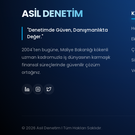
ASİL DENETİM
K
H
"Denetimde Güven, Danışmanlıkta
Değer."
E
Ç
2004'ten bugüne, Maliye Bakanlığı kökenli
uzman kadromuzla iş dünyasının karmaşık
S
finansal süreçlerinde güvenilir çözüm
V
ortağınız.
© 2026 Asil Denetim I Tüm Hakları Saklıdır.