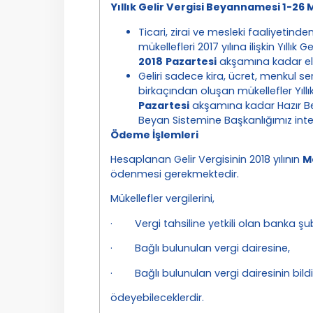
Yıllık Gelir Vergisi Beyannamesi 1-26 
Ticari, zirai ve mesleki faaliyetinde
mükellefleri 2017 yılına ilişkin Yıllık
2018
Pazartesi
akşamına kadar el
Geliri sadece kira, ücret, menkul se
birkaçından oluşan mükellefler Yıll
Pazartesi
akşamına kadar Hazır Bey
Beyan Sistemine Başkanlığımız inte
Ödeme İşlemleri
Hesaplanan Gelir Vergisinin 2018 yılının
M
ödenmesi gerekmektedir.
Mükellefler vergilerini,
· Vergi tahsiline yetkili olan banka şub
· Bağlı bulunulan vergi dairesine,
· Bağlı bulunulan vergi dairesinin bildiri
ödeyebileceklerdir.