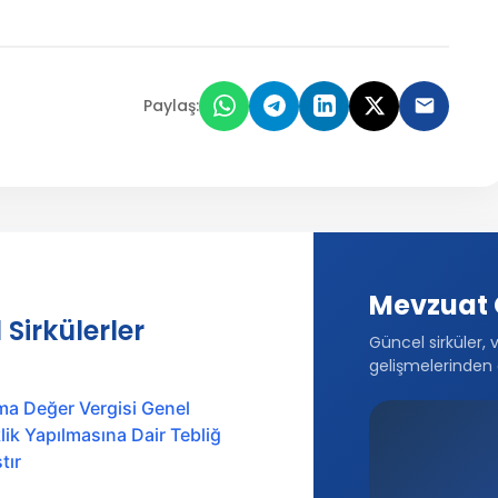
Paylaş:
Mevzuat 
 Sirkülerler
Güncel sirküler, 
gelişmelerinden 
ma Değer Vergisi Genel
ik Yapılmasına Dair Tebliğ
tır