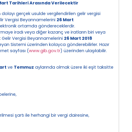
Mart Tarihleri Arasında Verilecektir
n dolayı gerçek usulde vergilendirilen gelir vergisi
 Gelir Vergisi Beyannamelerini
26 Mart
ektronik ortamda göndereceklerdir.
rmaye iradı veya diğer kazanç ve iratların biri veya
ık Gelir Vergisi Beyannamelerini
26 Mart 2018
an Sistemi üzerinden kolayca gönderebilirler. Hazır
rnet sayfası (
www.gib.gov.tr
) üzerinden ulaşılabilir.
art
ve
Temmuz
aylarında olmak üzere iki eşit taksitte
elerine,
lmesi şartı ile herhangi bir vergi dairesine,