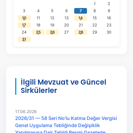
1
2
3
4
5
6
7
8
9
10
11
12
13
14
15
16
17
18
19
20
21
22
23
24
25
26
27
28
29
30
31
İlgili Mevzuat ve Güncel
Sirkülerler
17.06.2026
2026/31 — 58 Seri No’lu Katma Değer Vergisi
Genel Uygulama Tebliğinde Değişiklik
Yapılmasına Dair Tebliğ Resmi Gazetede