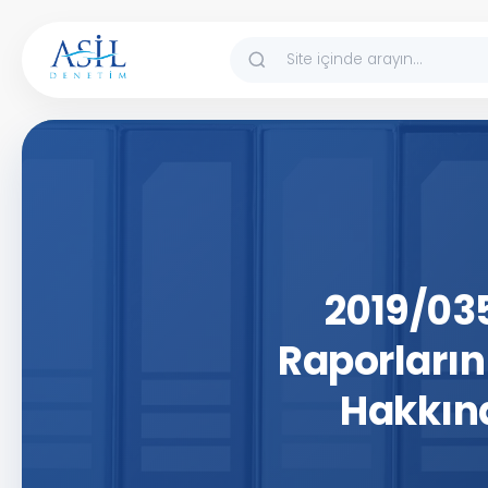
İçeriğe atla
2019/035
Raporların
Hakkınd