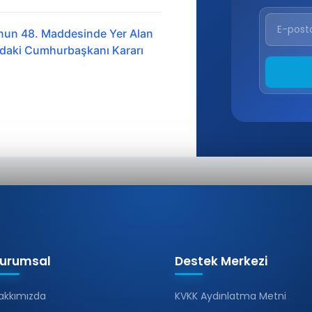
nun 48. Maddesinde Yer Alan
ındaki Cumhurbaşkanı Kararı
urumsal
Destek Merkezi
akkımızda
KVKK Aydınlatma Metni