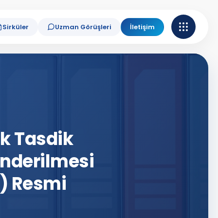
Sirküler
Uzman Görüşleri
İletişim
ik Tasdik
önderilmesi
1) Resmi