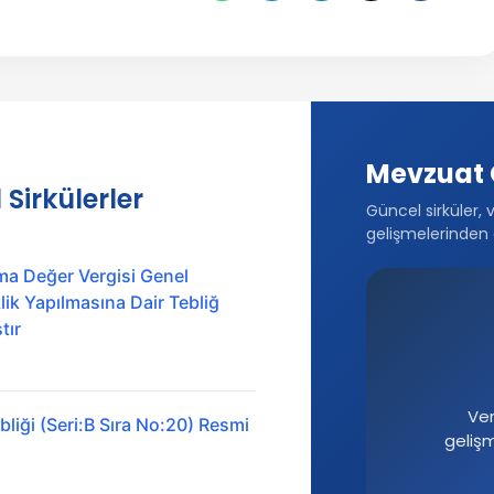
Mevzuat 
 Sirkülerler
Güncel sirküler, 
gelişmelerinden 
ma Değer Vergisi Genel
ik Yapılmasına Dair Tebliğ
tır
Ver
liği (Seri:B Sıra No:20) Resmi
geliş