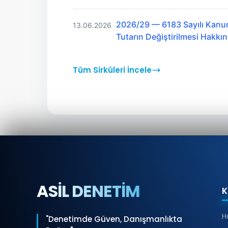
2026/29 — 6183 Sayılı Kanu
13.06.2026
Tutarın Değiştirilmesi Hakk
Tüm Sirküleri İncele
ASİL DENETİM
K
H
"Denetimde Güven, Danışmanlıkta