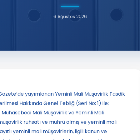
6 Ağustos 2026
i Gazete’de yayımlanan Yeminli Mali Müşavirlik Tasdik
lmesi Hakkında Genel Tebliğ (Seri No: 1) ile;
t Muhasebeci Mali Müşavirlik ve Yeminli Mali
üşavirlik ruhsatı ve mührü almış ve yeminli mali
yıtlı yeminli mali müşavirlerin, ilgili kanun ve