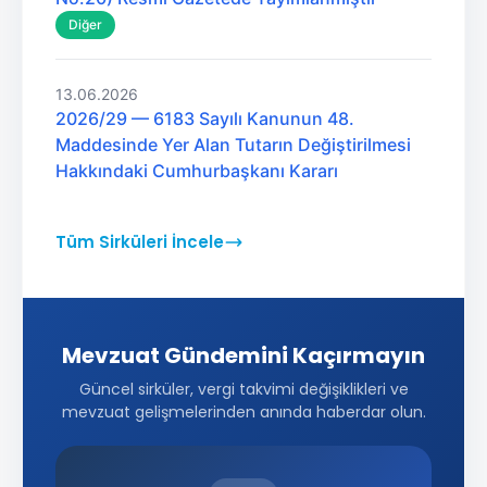
Diğer
13.06.2026
2026/29 — 6183 Sayılı Kanunun 48.
Maddesinde Yer Alan Tutarın Değiştirilmesi
Hakkındaki Cumhurbaşkanı Kararı
Tüm Sirküleri İncele
Mevzuat Gündemini Kaçırmayın
Güncel sirküler, vergi takvimi değişiklikleri ve
mevzuat gelişmelerinden anında haberdar olun.