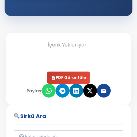
İçerik Yükleniyor...
PDF Görüntüle
Paylaş:
Sirkü Ara