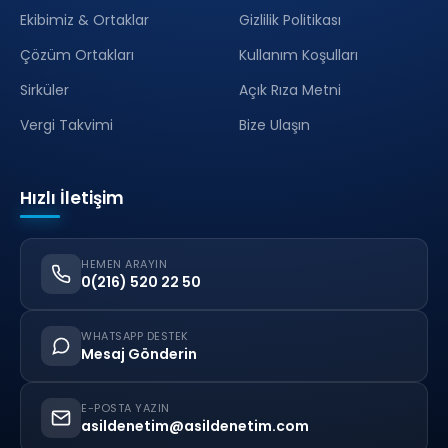
Ekibimiz & Ortaklar
Gizlilik Politikası
Çözüm Ortakları
Kullanım Koşulları
Sirküler
Açık Rıza Metni
Vergi Takvimi
Bize Ulaşın
Hızlı İletişim
HEMEN ARAYIN
0(216) 520 22 50
WHATSAPP DESTEK
Mesaj Gönderin
E-POSTA YAZIN
asildenetim@asildenetim.com