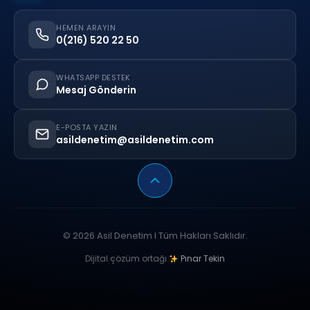
HEMEN ARAYIN
0(216) 520 22 50
WHATSAPP DESTEK
Mesaj Gönderin
E-POSTA YAZIN
asildenetim@asildenetim.com
© 2026 Asil Denetim I Tüm Hakları Saklıdır.
Dijital çözüm ortağı
Pınar Tekin