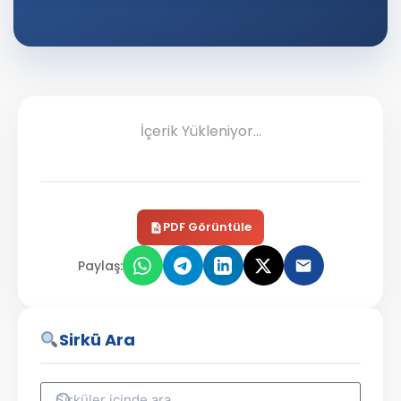
İçerik Yükleniyor...
PDF Görüntüle
Paylaş:
Sirkü Ara