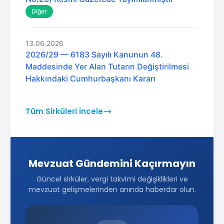
Diğer
13.06.2026
2026/29 — 6183 Sayılı Kanunun 48.
Maddesinde Yer Alan Tutarın Değiştirilmesi
Hakkındaki Cumhurbaşkanı Kararı
Tüm Sirküleri İncele
Mevzuat Gündemini Kaçırmayın
Güncel sirküler, vergi takvimi değişiklikleri ve
mevzuat gelişmelerinden anında haberdar olun.