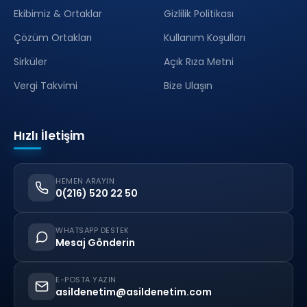
Ekibimiz & Ortaklar
Gizlilik Politikası
Çözüm Ortakları
Kullanım Koşulları
Sirküler
Açık Rıza Metni
Vergi Takvimi
Bize Ulaşın
Hızlı İletişim
HEMEN ARAYIN
0(216) 520 22 50
WHATSAPP DESTEK
Mesaj Gönderin
E-POSTA YAZIN
asildenetim@asildenetim.com