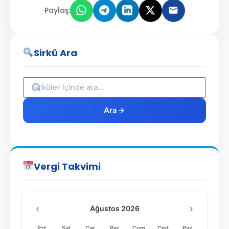
Paylaş:
Sirkü Ara
Ara
Vergi Takvimi
‹
›
Ağustos 2026
Pzt
Sal
Çar
Per
Cum
Cmt
Paz