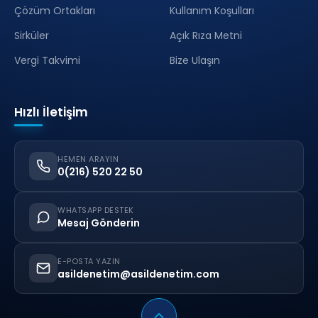
Çözüm Ortakları
Kullanım Koşulları
Sirküler
Açık Rıza Metni
Vergi Takvimi
Bize Ulaşın
Hızlı İletişim
HEMEN ARAYIN
0(216) 520 22 50
WHATSAPP DESTEK
Mesaj Gönderin
E-POSTA YAZIN
asildenetim@asildenetim.com