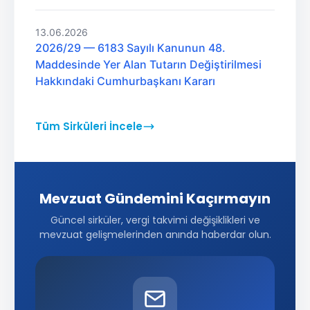
13.06.2026
2026/29 — 6183 Sayılı Kanunun 48.
Maddesinde Yer Alan Tutarın Değiştirilmesi
Hakkındaki Cumhurbaşkanı Kararı
Tüm Sirküleri İncele
Mevzuat Gündemini Kaçırmayın
Güncel sirküler, vergi takvimi değişiklikleri ve
mevzuat gelişmelerinden anında haberdar olun.