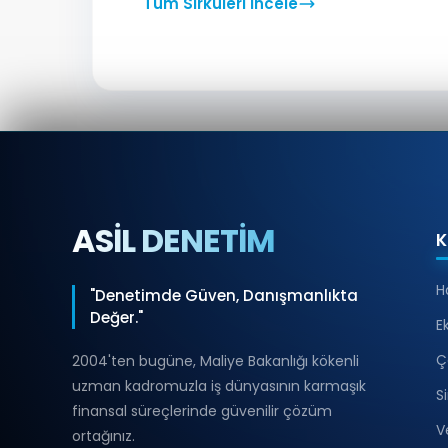
Tüm Sirküleri İncele
ASİL DENETİM
K
H
"Denetimde Güven, Danışmanlıkta
Değer."
E
Ç
2004'ten bugüne, Maliye Bakanlığı kökenli
uzman kadromuzla iş dünyasının karmaşık
S
finansal süreçlerinde güvenilir çözüm
V
ortağınız.