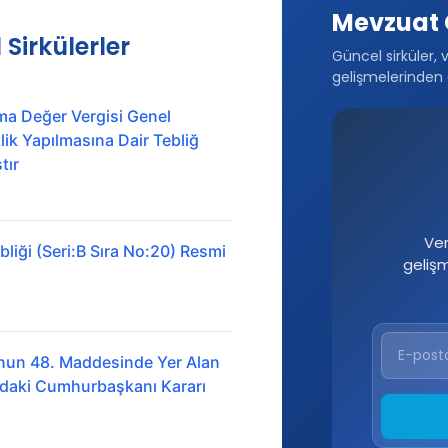
Mevzuat 
 Sirkülerler
Güncel sirküler, 
gelişmelerinden 
ma Değer Vergisi Genel
ik Yapılmasına Dair Tebliğ
tır
Ver
liği (Seri:B Sıra No:20) Resmi
geliş
nun 48. Maddesinde Yer Alan
ındaki Cumhurbaşkanı Kararı