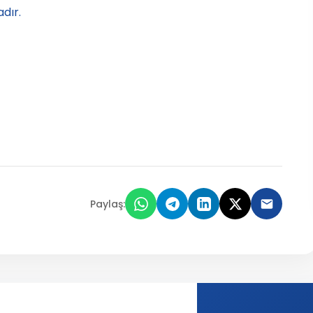
dır.
Paylaş: