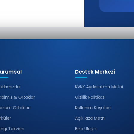
urumsal
Destek Merkezi
akkımızda
KVKK Aydınlatma Metni
kibimiz & Ortaklar
Gizlilik Politikası
özüm Ortakları
Kullanım Koşulları
irküler
Açık Rıza Metni
ergi Takvimi
Bize Ulaşın