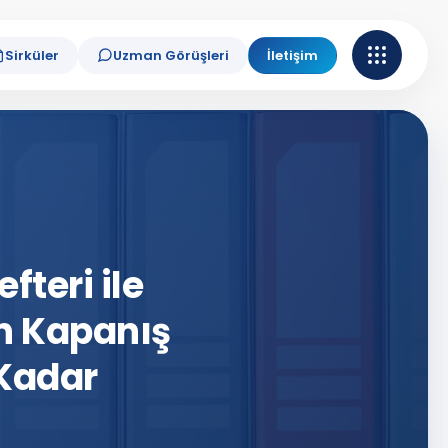
Sirküler
Uzman Görüşleri
İletişim
teri ile
in Kapanış
 Kadar