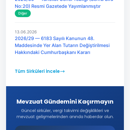
No:20) Resmi Gazetede Yayımlanmıştır
Diğer
13.06.2026
2026/29 — 6183 Sayılı Kanunun 48.
Maddesinde Yer Alan Tutarın Değiştirilmesi
Hakkındaki Cumhurbaşkanı Kararı
Tüm Sirküleri İncele
Mevzuat Gündemini Kaçırmayın
Güncel sirküler, vergi takvimi değişiklikleri ve
mevzuat gelişmelerinden anında haberdar olun.