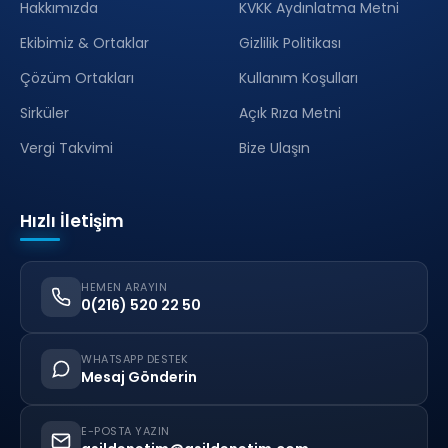
Hakkımızda
KVKK Aydınlatma Metni
Ekibimiz & Ortaklar
Gizlilik Politikası
Çözüm Ortakları
Kullanım Koşulları
Sirküler
Açık Rıza Metni
Vergi Takvimi
Bize Ulaşın
Hızlı İletişim
HEMEN ARAYIN
0(216) 520 22 50
WHATSAPP DESTEK
Mesaj Gönderin
E-POSTA YAZIN