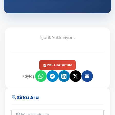
İçerik Yükleniyor...
PDF Görüntüle
Paylaş:
Sirkü Ara