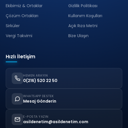
Ekibimiz & Ortaklar
Gizlilik Politikası
Çözüm Ortakları
Kullanım Koşulları
Sirküler
Açık Rıza Metni
Vergi Takvimi
Bize Ulaşın
Hızlı İletişim
HEMEN ARAYIN
0(216) 520 22 50
WHATSAPP DESTEK
Mesaj Gönderin
E-POSTA YAZIN
asildenetim@asildenetim.com