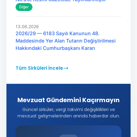
Diğer
13.06.2026
2026/29 — 6183 Sayılı Kanunun 48.
Maddesinde Yer Alan Tutarın Değiştirilmesi
Hakkındaki Cumhurbaşkanı Kararı
Tüm Sirküleri İncele
Mevzuat Gündemini Kaçırmayın
Güncel sirküler, vergi takvimi değişiklikleri ve
mevzuat gelişmelerinden anında haberdar olun.