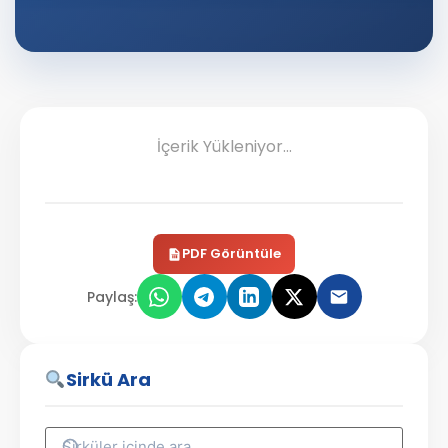
İçerik Yükleniyor...
PDF Görüntüle
Paylaş:
Sirkü Ara