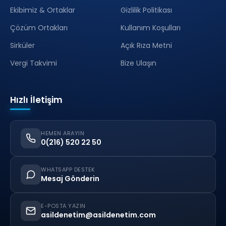
Ekibimiz & Ortaklar
Gizlilik Politikası
Çözüm Ortakları
Kullanım Koşulları
Sirküler
Açık Rıza Metni
Vergi Takvimi
Bize Ulaşın
Hızlı İletişim
HEMEN ARAYIN
0(216) 520 22 50
WHATSAPP DESTEK
Mesaj Gönderin
E-POSTA YAZIN
asildenetim@asildenetim.com