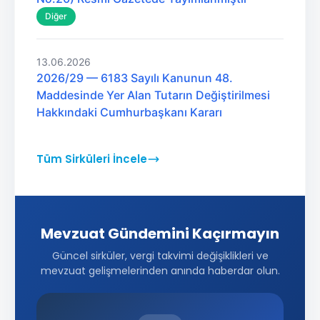
Diğer
13.06.2026
2026/29 — 6183 Sayılı Kanunun 48.
Maddesinde Yer Alan Tutarın Değiştirilmesi
Hakkındaki Cumhurbaşkanı Kararı
Tüm Sirküleri İncele
Mevzuat Gündemini Kaçırmayın
Güncel sirküler, vergi takvimi değişiklikleri ve
mevzuat gelişmelerinden anında haberdar olun.