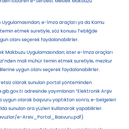
erden itibaren
e-Serbest Meslek Makbuzu
u Uygulamasından; e-İmza araçları ya da Kamu
temin etmek suretiyle, söz konusu Tebliğde
un olanı seçerek faydalanabilirler.
ek Makbuzu Uygulamasından; ister e-İmza araçları
ezi’nden mali mühür temin etmek suretiyle, mezkur
erine uygun olanı seçerek faydalanabilirler.
retsiz olarak sunulan portal yönteminden
.gib.gov.tr adresinde yayımlanan “Elektronik Arşiv
a uygun olarak başvuru yaptıktan sonra, e-belgeleri
alda sunulan ara yüzleri kullanarak yapabilirler.
ilavuzlar/e-Arsiv_Portal_Basvuru.pdf)