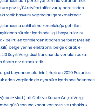
gulamasından portal yöntemi ile yararlanmak
fatura.gov.tr/EArsivPortalBasvuru/ adresinden
elektronik başvuru yapmaları gerekmektedir.
ulamasına dahil olma zorunluluğu getirilen
klanan süreler içerisinde ilgili başvurularını
 belirtilen tarihlerden itibaren Serbest Meslek
ılı) belge yerine elektronik belge olarak e-
213 Sayılı Vergi Usul Kanununda yer alan cezai
 önem arz etmektedir.
Vergisi beyannamelerinin
1 Haziran 2020 Pazartesi
k eden vergilerin de aynı süre içerisinde ödenmesi
Şubat-Mart) ait Gelir ve Kurum Geçici Vergi
şembe
günü sonuna kadar verilmesi ve tahakkuk