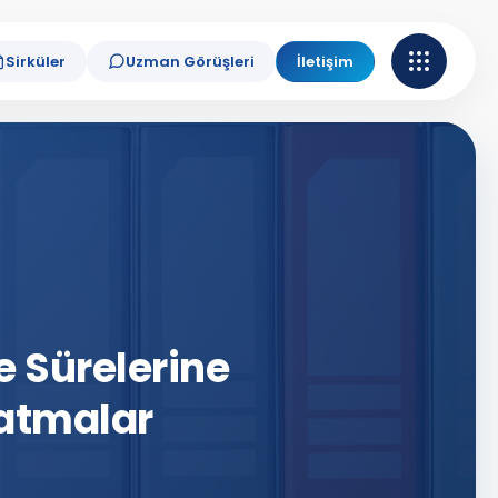
Sirküler
Uzman Görüşleri
İletişim
 Sürelerine
latmalar