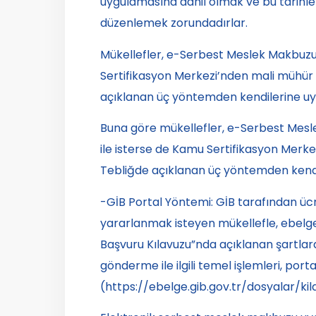
uygulamasına dahil olmak ve bu tarihl
düzenlemek zorundadırlar.
Mükellefler, e-Serbest Meslek Makbuz
Sertifikasyon Merkezi’nden mali mühür 
açıklanan üç yöntemden kendilerine uyg
Buna göre mükellefler, e-Serbest Mesl
ile isterse de Kamu Sertifikasyon Merk
Tebliğde açıklanan üç yöntemden kendil
-GİB Portal Yöntemi: GİB tarafından üc
yararlanmak isteyen mükellefle, ebelge
Başvuru Kılavuzu”nda açıklanan şartlar
gönderme ile ilgili temel işlemleri, port
(https://ebelge.gib.gov.tr/dosyalar/k