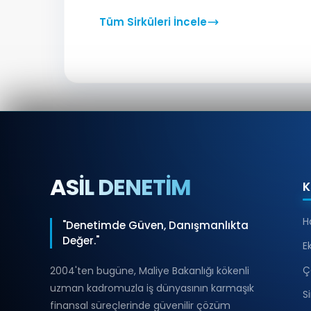
Tüm Sirküleri İncele
ASİL DENETİM
K
H
"Denetimde Güven, Danışmanlıkta
Değer."
E
Ç
2004'ten bugüne, Maliye Bakanlığı kökenli
uzman kadromuzla iş dünyasının karmaşık
S
finansal süreçlerinde güvenilir çözüm