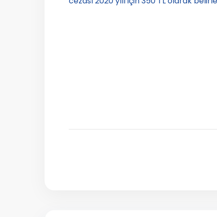
cezası 2020 yılı için 350 TL
olarak belirle