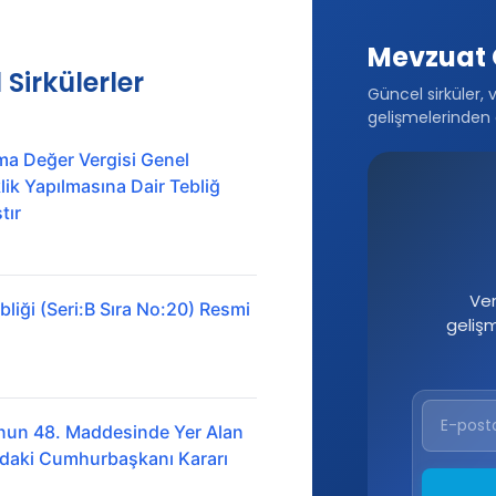
Mevzuat 
 Sirkülerler
Güncel sirküler, 
gelişmelerinden 
ma Değer Vergisi Genel
ik Yapılmasına Dair Tebliğ
tır
Ver
liği (Seri:B Sıra No:20) Resmi
geliş
nun 48. Maddesinde Yer Alan
ındaki Cumhurbaşkanı Kararı