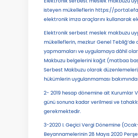
Elektronik serbest meslek makbuzu uy
isteyen mükelleflerin https://portal.e
elektronik imza araçlarını kullanarak 
Elektronik serbest meslek makbuzu uyg
mükelleflerin, mezkur Genel Tebliğ’de açı
yapmamaları ve uygulamaya dâhil olarak
Makbuzu belgelerini kağıt (matbaa bask
Serbest Makbuzu olarak düzenlemeleri, 
hükümlerin uygulanmaması bakımından
2- 2019 hesap dönemine ait Kurumlar 
günü sonuna kadar verilmesi ve tahakku
gerekmektedir.
3-2020 I. Geçici Vergi Dönemine (Ocak-
Beyannamelerinin
28 Mayıs 2020 Per