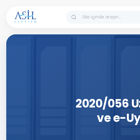
İçeriğe atla
2020/056 U
ve e-Uy