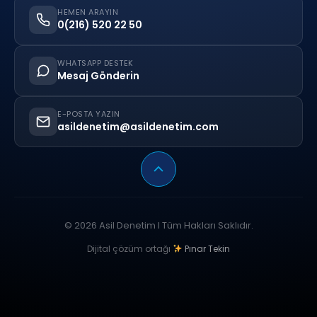
HEMEN ARAYIN
0(216) 520 22 50
WHATSAPP DESTEK
Mesaj Gönderin
E-POSTA YAZIN
asildenetim@asildenetim.com
© 2026 Asil Denetim I Tüm Hakları Saklıdır.
Dijital çözüm ortağı
Pınar Tekin