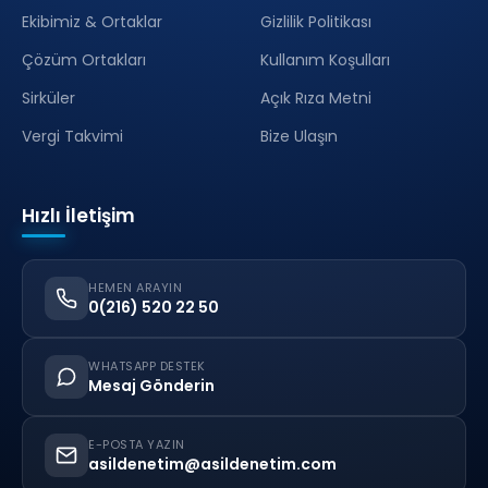
Ekibimiz & Ortaklar
Gizlilik Politikası
Çözüm Ortakları
Kullanım Koşulları
Sirküler
Açık Rıza Metni
Vergi Takvimi
Bize Ulaşın
Hızlı İletişim
HEMEN ARAYIN
0(216) 520 22 50
WHATSAPP DESTEK
Mesaj Gönderin
E-POSTA YAZIN
asildenetim@asildenetim.com