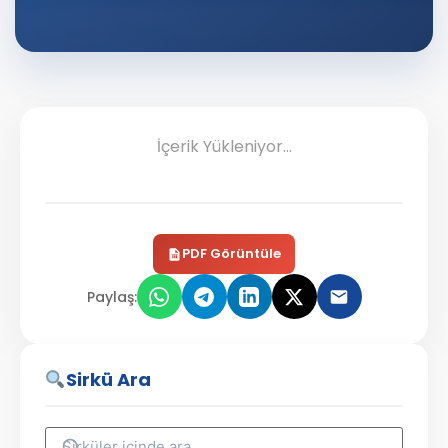
İçerik Yükleniyor...
PDF Görüntüle
Paylaş:
Sirkü Ara