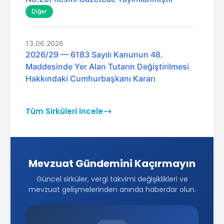
Diğer
13.06.2026
2026/29 — 6183 Sayılı Kanunun 48.
Maddesinde Yer Alan Tutarın Değiştirilmesi
Hakkındaki Cumhurbaşkanı Kararı
Tüm Sirküleri İncele
Mevzuat Gündemini Kaçırmayın
Güncel sirküler, vergi takvimi değişiklikleri ve
mevzuat gelişmelerinden anında haberdar olun.