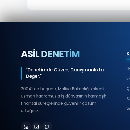
ASİL DENETİM
K
H
"Denetimde Güven, Danışmanlıkta
Değer."
E
Ç
2004'ten bugüne, Maliye Bakanlığı kökenli
uzman kadromuzla iş dünyasının karmaşık
S
finansal süreçlerinde güvenilir çözüm
V
ortağınız.