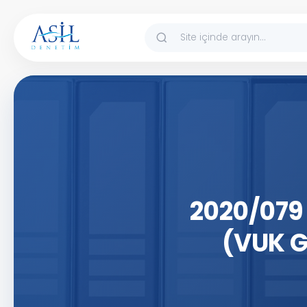
İçeriğe atla
2020/079 
(VUK G