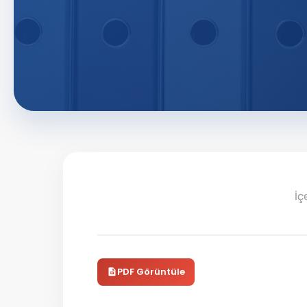
İç
PDF Görüntüle