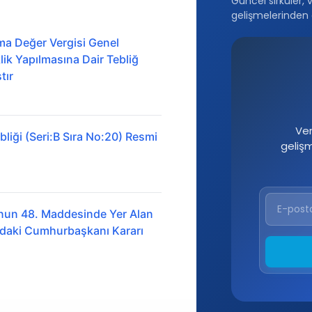
Güncel sirküler, 
gelişmelerinden 
ma Değer Vergisi Genel
ik Yapılmasına Dair Tebliğ
tır
Ver
liği (Seri:B Sıra No:20) Resmi
geliş
nun 48. Maddesinde Yer Alan
ındaki Cumhurbaşkanı Kararı