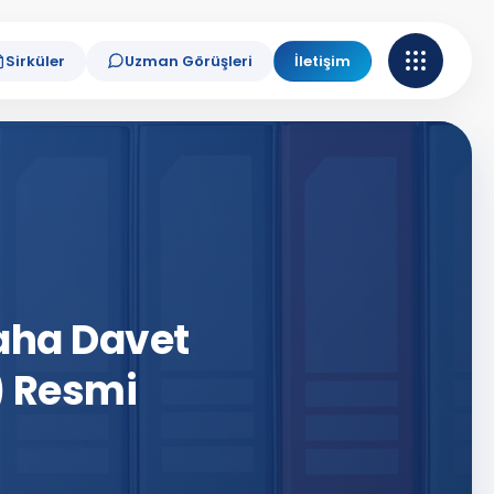
Sirküler
Uzman Görüşleri
İletişim
zaha Davet
) Resmi