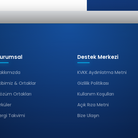
urumsal
Destek Merkezi
akkımızda
KVKK Aydınlatma Metni
kibimiz & Ortaklar
Gizlilik Politikası
özüm Ortakları
Kullanım Koşulları
irküler
Açık Rıza Metni
ergi Takvimi
Bize Ulaşın