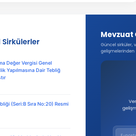
Mevzuat 
 Sirkülerler
Güncel sirküler, 
gelişmelerinden 
ma Değer Vergisi Genel
ik Yapılmasına Dair Tebliğ
tır
Ver
liği (Seri:B Sıra No:20) Resmi
geliş