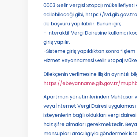
0003 Gelir Vergisi Stopajı mükellefiyeti
edilebileceği gibi, https://ivd.gib.gov.t
de başvuru yapılabilir. Bunun için;
− İnteraktif Vergi Dairesine kullanıcı kodu
giriş yapılır.
−Sisteme giriş yapıldıktan sonra “İşlem 
Hizmet Beyannamesi Gelir Stopaj Mükellef
Dilekçenin verilmesine ilişkin ayrıntılı bil
https://ebeyanname.gib.gov.tr/muphb
Apartman yönetimlerinden Muhtasar 
veya İnternet Vergi Dairesi uygulaması 
isteyenlerin bağlı oldukları vergi dai
haiz şifre almaları gerekmektedir. Bey
mensupları aracılığıyla göndermek is