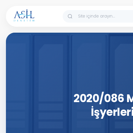
İçeriğe atla
2020/086 
İşyerler