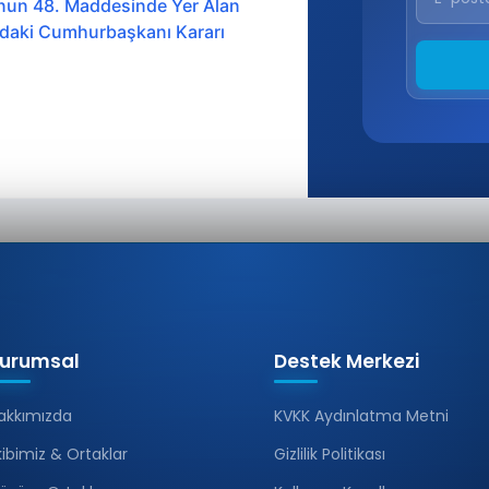
nun 48. Maddesinde Yer Alan
ındaki Cumhurbaşkanı Kararı
urumsal
Destek Merkezi
akkımızda
KVKK Aydınlatma Metni
kibimiz & Ortaklar
Gizlilik Politikası