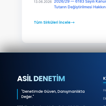
2026/29 — 6183 Sayılı Kanu
13.06.2026
Tutarın Değiştirilmesi Hakk
Tüm Sirküleri İncele
ASİL DENETİM
K
H
"Denetimde Güven, Danışmanlıkta
Değer."
E