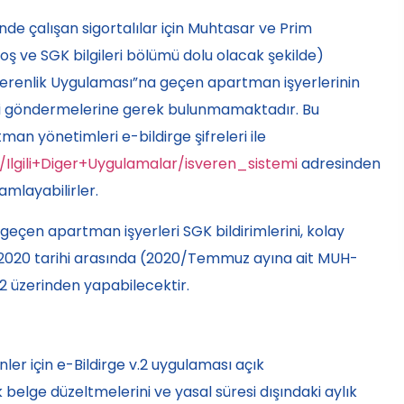
de çalışan sigortalılar için Muhtasar ve Prim
 ve SGK bilgileri bölümü dolu olacak şekilde)
verenlik Uygulaması”na geçen apartman işyerlerinin
 göndermelerine gerek bulunmamaktadır. Bu
 yönetimleri e-bildirge şifreleri ile
/Ilgili+Diger+Uygulamalar/isveren_sistemi
adresinden
amlayabilirler.
eçen apartman işyerleri SGK bildirimlerini, kolay
os 2020 tarihi arasında (2020/Temmuz ayına ait MUH-
v2 üzerinden yapabilecektir.
ler için e-Bildirge v.2 uygulaması açık
k belge düzeltmelerini ve yasal süresi dışındaki aylık