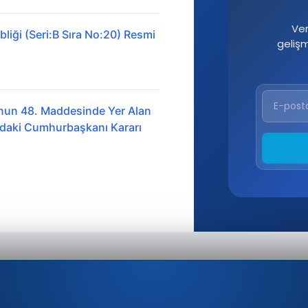
Ver
liği (Seri:B Sıra No:20) Resmi
geliş
nun 48. Maddesinde Yer Alan
ındaki Cumhurbaşkanı Kararı