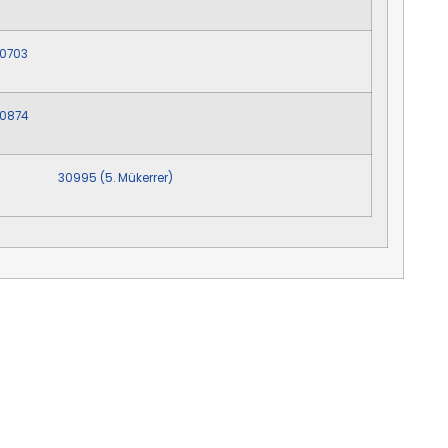
0703
0874
30995 (5. Mükerrer)