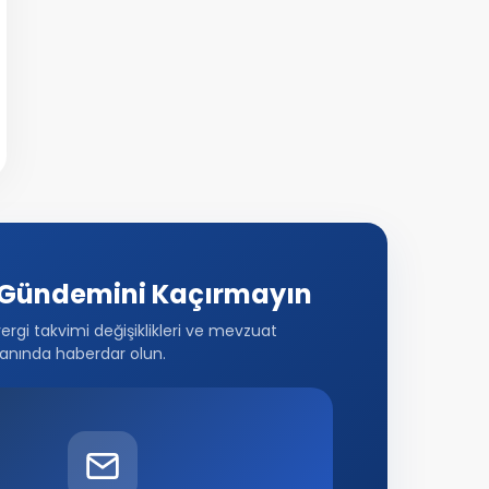
Gündemini Kaçırmayın
vergi takvimi değişiklikleri ve mevzuat
anında haberdar olun.