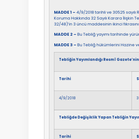
MADDE 1 –
4/9/2018 tarihli ve 30525 sayıl
Koruma Hakkında 32 Sayılı Karara İlişkin Te
32/48)’in 3 üncü maddesinin ikinci fıkrasının
MADDE 2 –
Bu Tebliğ yayımı tarihinde yürür
MADDE 3 –
Bu Tebliğ hükümlerini Hazine v
Tebliğin Yayımlandığı Resmî Gazete’nin
Tarihi
S
4/9/2018
3
Tebliğde Değişiklik Yapan Tebliğin Yay
Tarihi
S