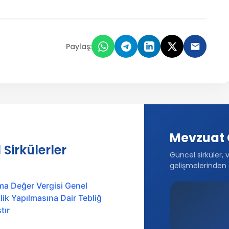
Paylaş:
Mevzuat 
 Sirkülerler
Güncel sirküler, 
gelişmelerinden 
ma Değer Vergisi Genel
ik Yapılmasına Dair Tebliğ
tır