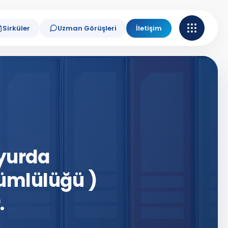
Sirküler
Uzman Görüşleri
İletişim
 yurda
ümlülüğü )
.