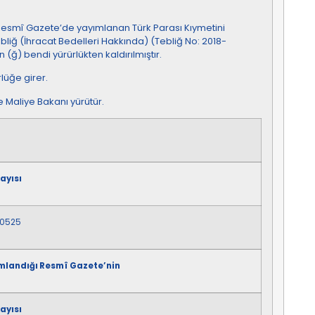
ı Resmî Gazete’de yayımlanan Türk Parası Kıymetini
bliğ (İhracat Bedelleri Hakkında) (Tebliğ No: 2018-
 (ğ) bendi yürürlükten kaldırılmıştır.
lüğe girer.
e Maliye Bakanı yürütür.
ayısı
0525
ımlandığı Resmî Gazete’nin
ayısı