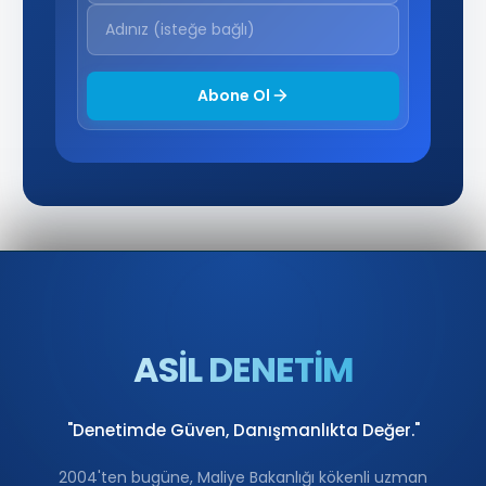
Abone Ol
ASİL DENETİM
"Denetimde Güven, Danışmanlıkta Değer."
2004'ten bugüne, Maliye Bakanlığı kökenli uzman