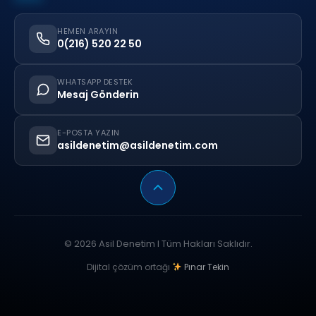
HEMEN ARAYIN
0(216) 520 22 50
WHATSAPP DESTEK
Mesaj Gönderin
E-POSTA YAZIN
asildenetim@asildenetim.com
© 2026 Asil Denetim I Tüm Hakları Saklıdır.
Dijital çözüm ortağı
Pınar Tekin