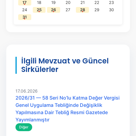
17
18
19
20
21
22
23
24
25
26
27
28
29
30
31
İlgili Mevzuat ve Güncel
Sirkülerler
17.06.2026
2026/31 — 58 Seri No’lu Katma Değer Vergisi
Genel Uygulama Tebliğinde Değişiklik
Yapılmasına Dair Tebliğ Resmi Gazetede
Yayımlanmıştır
Diğer