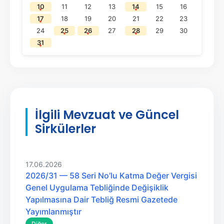
10
11
12
13
14
15
16
17
18
19
20
21
22
23
24
25
26
27
28
29
30
31
İlgili Mevzuat ve Güncel
Sirkülerler
17.06.2026
2026/31 — 58 Seri No’lu Katma Değer Vergisi
Genel Uygulama Tebliğinde Değişiklik
Yapılmasına Dair Tebliğ Resmi Gazetede
Yayımlanmıştır
Diğer