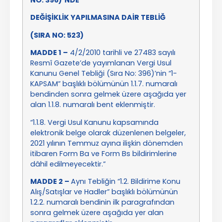
DEĞİŞİKLİK YAPILMASINA DAİR TEBLİĞ
(SIRA NO: 523)
MADDE 1 –
4/2/2010 tarihli ve 27483 sayılı
Resmî Gazete’de yayımlanan Vergi Usul
Kanunu Genel Tebliği (Sıra No: 396)’nin “1-
KAPSAM” başlıklı bölümünün 1.1.7. numaralı
bendinden sonra gelmek üzere aşağıda yer
alan 1.1.8. numaralı bent eklenmiştir.
“1.1.8. Vergi Usul Kanunu kapsamında
elektronik belge olarak düzenlenen belgeler,
2021 yılının Temmuz ayına ilişkin dönemden
itibaren Form Ba ve Form Bs bildirimlerine
dâhil edilmeyecektir.”
MADDE 2 –
Aynı Tebliğin “1.2. Bildirime Konu
Alış/Satışlar ve Hadler” başlıklı bölümünün
1.2.2. numaralı bendinin ilk paragrafından
sonra gelmek üzere aşağıda yer alan