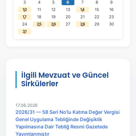
3
4
5
6
7
8
9
10
11
12
13
14
15
16
17
18
19
20
21
22
23
24
25
26
27
28
29
30
31
İlgili Mevzuat ve Güncel
Sirkülerler
17.06.2026
2026/31 — 58 Seri No’lu Katma Değer Vergisi
Genel Uygulama Tebliğinde Değişiklik
Yapılmasına Dair Tebliğ Resmi Gazetede
Yayımlanmıştır