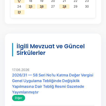
17
18
19
20
21
22
23
24
25
26
27
28
29
30
31
İlgili Mevzuat ve Güncel
Sirkülerler
17.06.2026
2026/31 — 58 Seri No’lu Katma Değer Vergisi
Genel Uygulama Tebliğinde Değişiklik
Yapılmasına Dair Tebliğ Resmi Gazetede
Yayımlanmıştır
Diğer