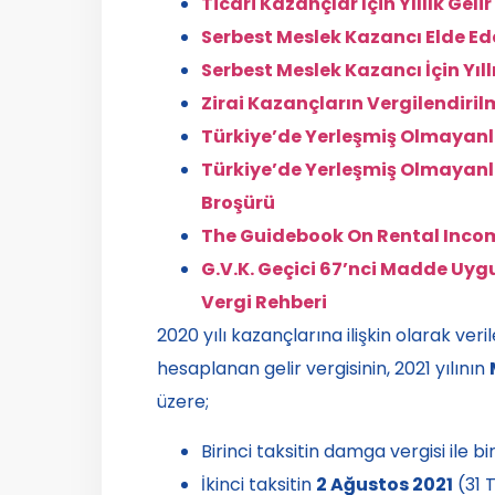
Ticari Kazançlar İçin Yıllık Geli
Serbest Meslek Kazancı Elde Ede
Serbest Meslek Kazancı İçin Yıll
Zirai Kazançların Vergilendiril
Türkiye’de Yerleşmiş Olmayanlar
Türkiye’de Yerleşmiş Olmayanlar
Broşürü
The Guidebook On Rental Inco
G.V.K. Geçici 67’nci Madde Uygul
Vergi Rehberi
2020 yılı kazançlarına ilişkin olarak ver
hesaplanan gelir vergisinin, 2021 yılının
üzere;
Birinci taksitin damga vergisi ile bi
İkinci taksitin
2 Ağustos 2021
(31 