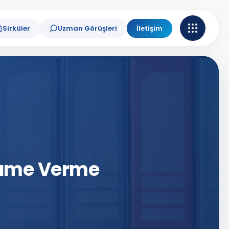
Sirküler
Uzman Görüşleri
İletişim
nname Verme