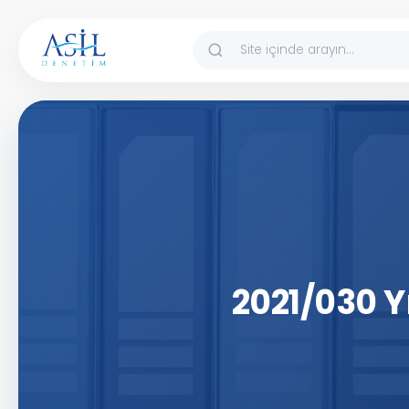
İçeriğe atla
2021/030 Y