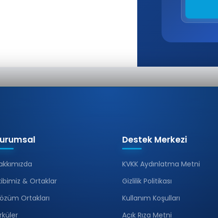
urumsal
Destek Merkezi
akkımızda
KVKK Aydınlatma Metni
kibimiz & Ortaklar
Gizlilik Politikası
özüm Ortakları
Kullanım Koşulları
irküler
Açık Rıza Metni