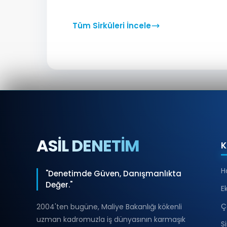
Tüm Sirküleri İncele
ASİL DENETİM
K
H
"Denetimde Güven, Danışmanlıkta
Değer."
E
Ç
2004'ten bugüne, Maliye Bakanlığı kökenli
uzman kadromuzla iş dünyasının karmaşık
S