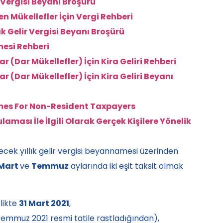
r Vergisi Beyanı Broşürü
n Mükellefler İçin Vergi Rehberi
ık Gelir Vergisi Beyanı Broşürü
mesi Rehberi
 (Dar Mükellefler) İçin Kira Geliri Rehberi
 (Dar Mükellefler) İçin Kira Geliri Beyanı
mes For Non-Resident Taxpayers
aması İle İlgili Olarak Gerçek Kişilere Yönelik
ilecek yıllık gelir vergisi beyannamesi üzerinden
Mart
ve
Temmuz
aylarında iki eşit taksit olmak
rlikte
31 Mart 2021
,
Temmuz 2021 resmi tatile rastladığından),