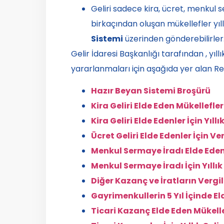
Geliri sadece kira, ücret, menkul s
birkaçından oluşan mükellefler yıl
Sistemi
üzerinden gönderebilirler
Gelir İdaresi Başkanlığı tarafından , yıl
yararlanmaları için aşağıda yer alan Re
Hazır Beyan Sistemi Broşürü
Kira Geliri Elde Eden Mükellefler
Kira Geliri Elde Edenler İçin Yıll
Ücret Geliri Elde Edenler İçin Ve
Menkul Sermaye İradı Elde Eden 
Menkul Sermaye İradı İçin Yıllık
Diğer Kazanç ve İratların Vergi
Gayrimenkullerin 5 Yıl İçinde E
Ticari Kazanç Elde Eden Mükelle