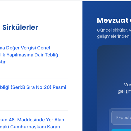
Mevzuat 
 Sirkülerler
Güncel sirküler, 
gelişmelerinden 
ma Değer Vergisi Genel
ik Yapılmasına Dair Tebliğ
tır
Ver
liği (Seri:B Sıra No:20) Resmi
geliş
nun 48. Maddesinde Yer Alan
ındaki Cumhurbaşkanı Kararı