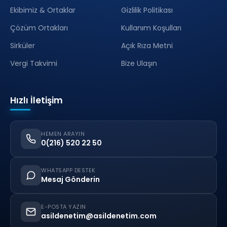
Ekibimiz & Ortaklar
Gizlilik Politikası
Çözüm Ortakları
Kullanım Koşulları
Sirküler
Açık Rıza Metni
Vergi Takvimi
Bize Ulaşın
Hızlı İletişim
HEMEN ARAYIN
0(216) 520 22 50
WHATSAPP DESTEK
Mesaj Gönderin
E-POSTA YAZIN
asildenetim@asildenetim.com