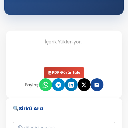
İçerik Yükleniyor...
PDF Görüntüle
Paylaş:
Sirkü Ara