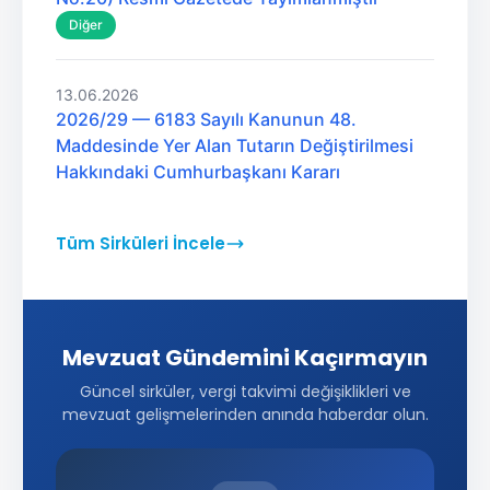
Diğer
13.06.2026
2026/29 — 6183 Sayılı Kanunun 48.
Maddesinde Yer Alan Tutarın Değiştirilmesi
Hakkındaki Cumhurbaşkanı Kararı
Tüm Sirküleri İncele
Mevzuat Gündemini Kaçırmayın
Güncel sirküler, vergi takvimi değişiklikleri ve
mevzuat gelişmelerinden anında haberdar olun.