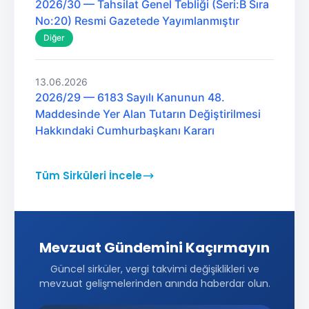
2026/30 — Tahsilat Genel Tebliği (Seri:B Sıra
No:20) Resmi Gazetede Yayımlanmıştır
Diğer
13.06.2026
2026/29 — 6183 Sayılı Kanunun 48.
Maddesinde Yer Alan Tutarın Değiştirilmesi
Hakkındaki Cumhurbaşkanı Kararı
Tüm Sirküleri İncele
Mevzuat Gündemini Kaçırmayın
Güncel sirküler, vergi takvimi değişiklikleri ve
mevzuat gelişmelerinden anında haberdar olun.