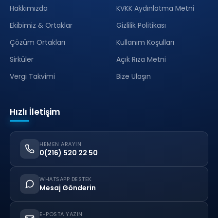
Hakkımızda
KVKK Aydınlatma Metni
Ekibimiz & Ortaklar
Gizlilik Politikası
Çözüm Ortakları
Kullanım Koşulları
Sirküler
Açık Rıza Metni
Vergi Takvimi
Bize Ulaşın
Hızlı İletişim
HEMEN ARAYIN
0(216) 520 22 50
WHATSAPP DESTEK
Mesaj Gönderin
E-POSTA YAZIN