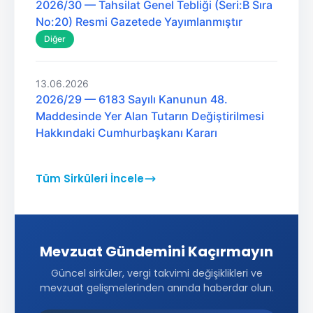
2026/30 — Tahsilat Genel Tebliği (Seri:B Sıra
No:20) Resmi Gazetede Yayımlanmıştır
Diğer
13.06.2026
2026/29 — 6183 Sayılı Kanunun 48.
Maddesinde Yer Alan Tutarın Değiştirilmesi
Hakkındaki Cumhurbaşkanı Kararı
Tüm Sirküleri İncele
Mevzuat Gündemini Kaçırmayın
Güncel sirküler, vergi takvimi değişiklikleri ve
mevzuat gelişmelerinden anında haberdar olun.