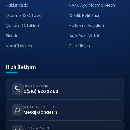
Hakkımızda
KVKK Aydınlatma Metni
Ekibimiz & Ortaklar
Gizlilik Politikası
Çözüm Ortakları
Kullanım Koşulları
Sirküler
Açık Rıza Metni
Vergi Takvimi
Bize Ulaşın
Hızlı İletişim
HEMEN ARAYIN
0(216) 520 22 50
WHATSAPP DESTEK
Mesaj Gönderin
E-POSTA YAZIN