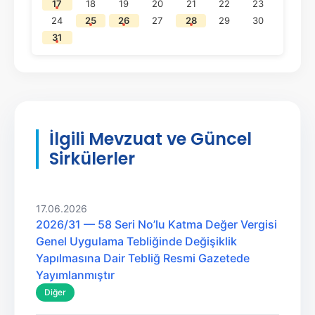
17
18
19
20
21
22
23
24
25
26
27
28
29
30
31
İlgili Mevzuat ve Güncel
Sirkülerler
17.06.2026
2026/31 — 58 Seri No’lu Katma Değer Vergisi
Genel Uygulama Tebliğinde Değişiklik
Yapılmasına Dair Tebliğ Resmi Gazetede
Yayımlanmıştır
Diğer