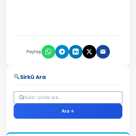
Paylaş:
Sirkü Ara
Ara