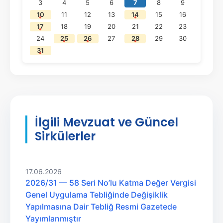
3
4
5
6
7
8
9
10
11
12
13
14
15
16
17
18
19
20
21
22
23
24
25
26
27
28
29
30
31
İlgili Mevzuat ve Güncel
Sirkülerler
17.06.2026
2026/31 — 58 Seri No’lu Katma Değer Vergisi
Genel Uygulama Tebliğinde Değişiklik
Yapılmasına Dair Tebliğ Resmi Gazetede
Yayımlanmıştır