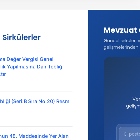
Mevzuat 
 Sirkülerler
Güncel sirküler, 
gelişmelerinden 
ma Değer Vergisi Genel
ik Yapılmasına Dair Tebliğ
tır
Ver
liği (Seri:B Sıra No:20) Resmi
geliş
nun 48. Maddesinde Yer Alan