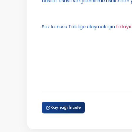
hasılat esaslı vergilendirme usulünden
Söz konusu Tebliğe ulaşmak için
tıklayın
Kaynağı İncele