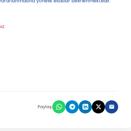
 yararlanmasına yönelik esaslar belirlenmektedir.
ız.
Paylaş: