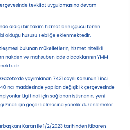
çerçevesinde tevkifat uygulamasına devam
inde aldığı bir takım hizmetlerin işgücü temin
bi olduğu hususu Tebliğe eklenmektedir.
eşmesi bulunan mükelleflerin, hizmet nitelikli
nan nakden ve mahsuben iade alacaklarının YMM
lmektedir.
i Gazete’de yayımlanan 7431 sayılı Kanunun 1 inci
 40 ncı maddesinde yapılan değişiklik çerçevesinde
onlar Ligi finali için sağlanan istisnanın, yeni
 Finali için geçerli olmasına yönelik düzenlemeler
rbaşkanı Kararı ile 1/2/2023 tarihinden itibaren