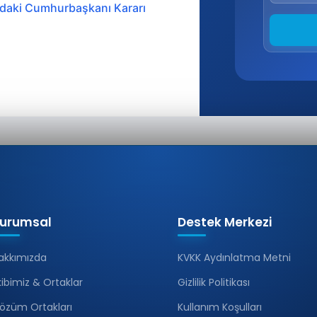
ındaki Cumhurbaşkanı Kararı
urumsal
Destek Merkezi
akkımızda
KVKK Aydınlatma Metni
kibimiz & Ortaklar
Gizlilik Politikası
özüm Ortakları
Kullanım Koşulları