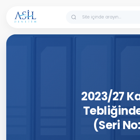
İçeriğe atla
2023/27 K
Tebliğinde
(Seri No