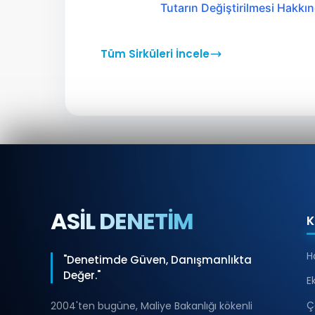
Tutarın Değiştirilmesi Hakk
Tüm Sirküleri İncele
ASİL DENETİM
K
H
"Denetimde Güven, Danışmanlıkta
Değer."
E
Ç
2004'ten bugüne, Maliye Bakanlığı kökenli