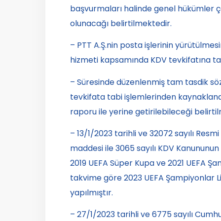
başvurmaları halinde genel hükümler 
olunacağı belirtilmektedir.
– PTT A.Ş.nin posta işlerinin yürütülmes
hizmeti kapsamında KDV tevkifatına ta
– Süresinde düzenlenmiş tam tasdik sözl
tevkifata tabi işlemlerinden kaynakla
raporu ile yerine getirilebileceği belirti
– 13/1/2023 tarihli ve 32072 sayılı Resm
maddesi ile 3065 sayılı KDV Kanununun
2019 UEFA Süper Kupa ve 2021 UEFA Şampiy
takvime göre 2023 UEFA Şampiyonlar Ligi
yapılmıştır.
– 27/1/2023 tarihli ve 6775 sayılı Cumhu