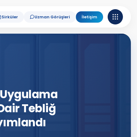
Sirküler
Uzman Görüşleri
İletişim
l Uygulama
Dair Tebliğ
ayımlandı