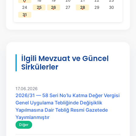
17
18
19
20
21
22
23
24
25
26
27
28
29
30
31
İlgili Mevzuat ve Güncel
Sirkülerler
17.06.2026
2026/31 — 58 Seri No’lu Katma Değer Vergisi
Genel Uygulama Tebliğinde Değişiklik
Yapılmasına Dair Tebliğ Resmi Gazetede
Yayımlanmıştır
Diğer