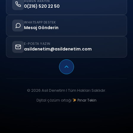
HEMEN ARAYIN
0(216) 520 22 50
WHATSAPP DESTEK
Mesaj Gönderin
E-POSTA YAZIN
asildenetim@asildenetim.com
© 2026 Asil Denetim I Tüm Hakları Saklıdır.
Dijital çözüm ortağı
Pınar Tekin