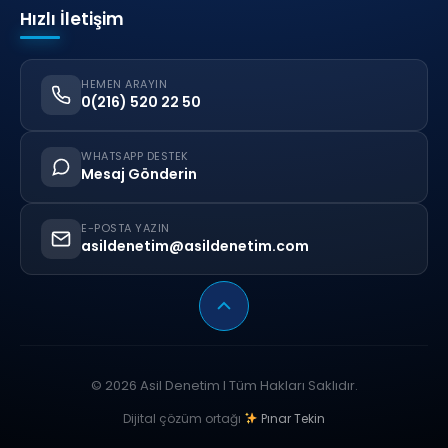
Hızlı İletişim
HEMEN ARAYIN
0(216) 520 22 50
WHATSAPP DESTEK
Mesaj Gönderin
E-POSTA YAZIN
asildenetim@asildenetim.com
© 2026 Asil Denetim I Tüm Hakları Saklıdır.
Dijital çözüm ortağı
Pınar Tekin