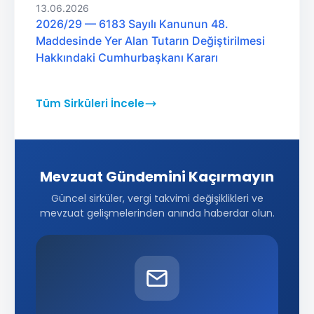
13.06.2026
2026/29 — 6183 Sayılı Kanunun 48.
Maddesinde Yer Alan Tutarın Değiştirilmesi
Hakkındaki Cumhurbaşkanı Kararı
Tüm Sirküleri İncele
Mevzuat Gündemini Kaçırmayın
Güncel sirküler, vergi takvimi değişiklikleri ve
mevzuat gelişmelerinden anında haberdar olun.