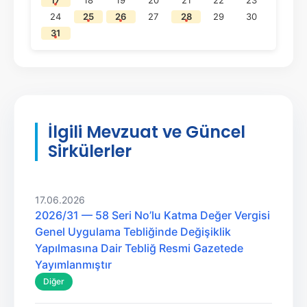
17
18
19
20
21
22
23
24
25
26
27
28
29
30
31
İlgili Mevzuat ve Güncel
Sirkülerler
17.06.2026
2026/31 — 58 Seri No’lu Katma Değer Vergisi
Genel Uygulama Tebliğinde Değişiklik
Yapılmasına Dair Tebliğ Resmi Gazetede
Yayımlanmıştır
Diğer