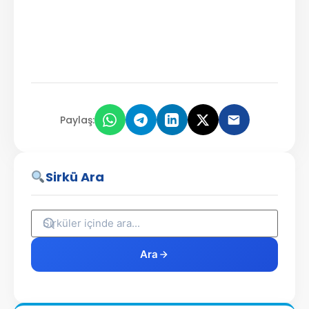
Paylaş:
Sirkü Ara
Ara