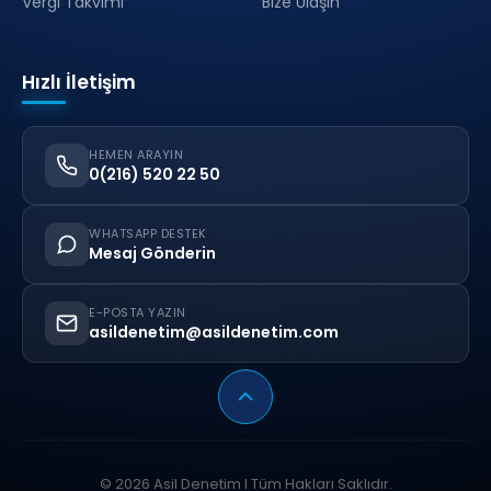
Vergi Takvimi
Bize Ulaşın
Hızlı İletişim
HEMEN ARAYIN
0(216) 520 22 50
WHATSAPP DESTEK
Mesaj Gönderin
E-POSTA YAZIN
asildenetim@asildenetim.com
© 2026 Asil Denetim I Tüm Hakları Saklıdır.