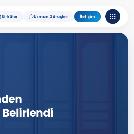
Sirküler
Uzman Görüşleri
İletişim
nden
Belirlendi