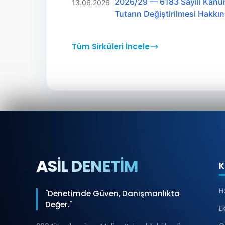
2026/29 — 6183 Sayılı Kanu
13.06.2026
Tutarın Değiştirilmesi Hakk
Tüm Sirküleri İncele
ASİL DENETİM
K
H
"Denetimde Güven, Danışmanlıkta
Değer."
E