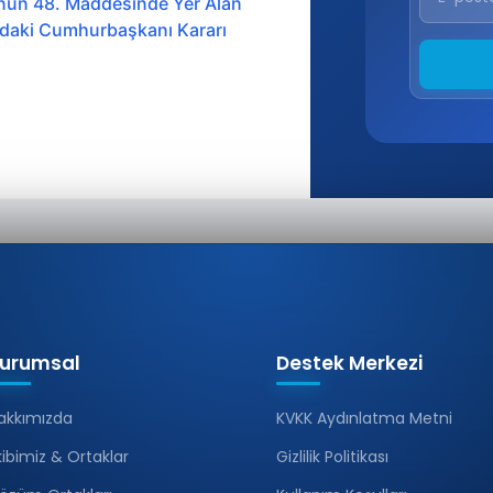
nun 48. Maddesinde Yer Alan
ındaki Cumhurbaşkanı Kararı
urumsal
Destek Merkezi
akkımızda
KVKK Aydınlatma Metni
kibimiz & Ortaklar
Gizlilik Politikası