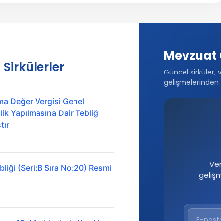
Mevzuat 
 Sirkülerler
Güncel sirküler, 
gelişmelerinden 
ma Değer Vergisi Genel
ik Yapılmasına Dair Tebliğ
tır
Ver
liği (Seri:B Sıra No:20) Resmi
geliş