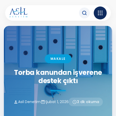
Torba kanundan işvere
keremtekin
İçeriğe atla
Şubat 1, 2026
2:06 pm
MAKALE
Torba kanundan işverene
destek çıktı
Asil Denetim
Şubat 1, 2026
3 dk okuma