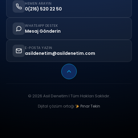
HEMEN ARAYIN
0(216) 520 22 50
WHATSAPP DESTEK
Mesaj Gönderin
E-POSTA YAZIN
asildenetim@asildenetim.com
© 2026 Asil Denetim I Tüm Hakları Saklıdır.
Dijital çözüm ortağı
Pınar Tekin