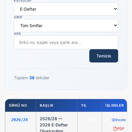
KATEGORİ
SINIF
ARA
Temizle
Toplam
38
sirküler
SİRKÜ NO
BAŞLIK
YIL
İŞLEMLER
2026/28 —
2026/28
2026
İncele
2026 E-Defter
PDF
Oluşturulma