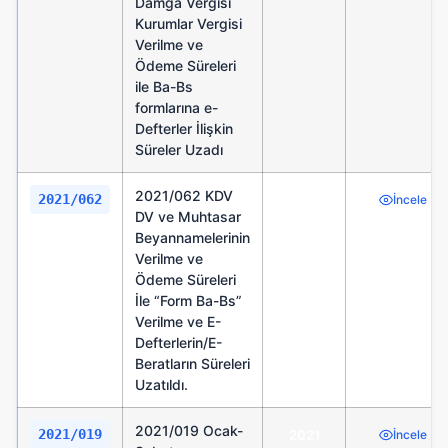
Damga Vergisi
Kurumlar Vergisi
Verilme ve
Ödeme Süreleri
ile Ba-Bs
formlarına e-
Defterler İlişkin
Süreler Uzadı
2021/062 KDV
2021/062
2021
İncele
DV ve Muhtasar
Beyannamelerinin
Verilme ve
Ödeme Süreleri
İle “Form Ba-Bs”
Verilme ve E-
Defterlerin/E-
Beratların Süreleri
Uzatıldı.
2021/019 Ocak-
2021/019
2021
İncele