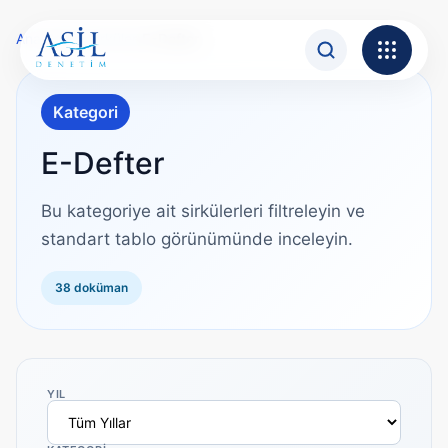
İçeriğe atla
Ana Sayfa
›
Sirküler
›
E-Defter
Kategori
E-Defter
Bu kategoriye ait sirkülerleri filtreleyin ve
standart tablo görünümünde inceleyin.
38 doküman
YIL