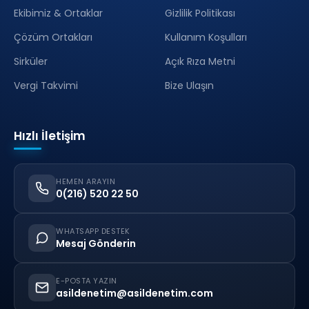
Ekibimiz & Ortaklar
Gizlilik Politikası
Çözüm Ortakları
Kullanım Koşulları
Sirküler
Açık Rıza Metni
Vergi Takvimi
Bize Ulaşın
Hızlı İletişim
HEMEN ARAYIN
0(216) 520 22 50
WHATSAPP DESTEK
Mesaj Gönderin
E-POSTA YAZIN
asildenetim@asildenetim.com