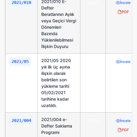
2021/010 E-
2021/010
2021
İncele
Defter
PDF
Beratlarının Aylık
veya Geçici Vergi
Dönemleri
Bazında
Yüklenilebilmesi
İlişkin Duyuru
2021/05 2020
2021/05
2021
İncele
yılı ilk üç ayına
ilişkin olarak
belirtilen son
yükleme tarihi
05/02/2021
tarihine kadar
uzatıldı.
2021/004 e-
2021/004
2021
İncele
Defter Saklama
PDF
Programı