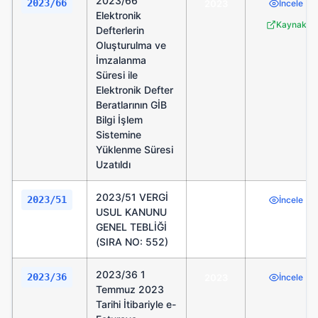
2023/66
2023/66
2023
İncele
Elektronik
Kaynak
Defterlerin
Oluşturulma ve
İmzalanma
Süresi ile
Elektronik Defter
Beratlarının GİB
Bilgi İşlem
Sistemine
Yüklenme Süresi
Uzatıldı
2023/51 VERGİ
2023/51
2023
İncele
USUL KANUNU
GENEL TEBLİĞİ
(SIRA NO: 552)
2023/36 1
2023/36
2023
İncele
Temmuz 2023
Tarihi İtibariyle e-