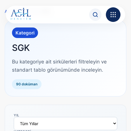
İçeriğe atla
Ana Sayfa
›
Sirküler
›
SGK
Kategori
SGK
Bu kategoriye ait sirkülerleri filtreleyin ve
standart tablo görünümünde inceleyin.
90 doküman
YIL