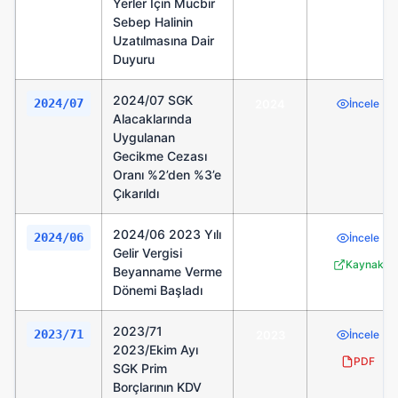
Yerler İçin Mücbir
Sebep Halinin
Uzatılmasına Dair
Duyuru
2024/07 SGK
2024/07
2024
İncele
Alacaklarında
Uygulanan
Gecikme Cezası
Oranı %2’den %3’e
Çıkarıldı
2024/06 2023 Yılı
2024/06
2024
İncele
Gelir Vergisi
Kaynak
Beyanname Verme
Dönemi Başladı
2023/71
2023/71
2023
İncele
2023/Ekim Ayı
PDF
SGK Prim
Borçlarının KDV