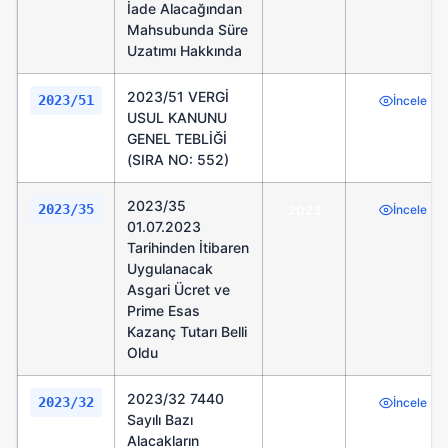
İade Alacağından
Mahsubunda Süre
Uzatımı Hakkında
2023/51 VERGİ
2023/51
2023
İncele
USUL KANUNU
GENEL TEBLİĞİ
(SIRA NO: 552)
2023/35
2023/35
2023
İncele
01.07.2023
Tarihinden İtibaren
Uygulanacak
Asgari Ücret ve
Prime Esas
Kazanç Tutarı Belli
Oldu
2023/32 7440
2023/32
2023
İncele
Sayılı Bazı
Alacakların