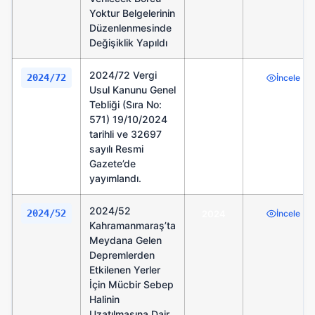
Yoktur Belgelerinin
Düzenlenmesinde
Değişiklik Yapıldı
2024/72 Vergi
2024/72
2024
İncele
Usul Kanunu Genel
Tebliği (Sıra No:
571) 19/10/2024
tarihli ve 32697
sayılı Resmi
Gazete’de
yayımlandı.
2024/52
2024/52
2024
İncele
Kahramanmaraş’ta
Meydana Gelen
Depremlerden
Etkilenen Yerler
İçin Mücbir Sebep
Halinin
Uzatılmasına Dair