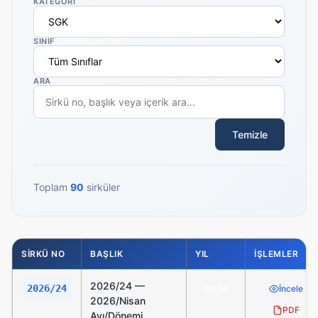
KATEGORİ
SINIF
ARA
Temizle
Toplam
90
sirküler
SİRKÜ NO
BAŞLIK
YIL
İŞLEMLER
2026/24 —
2026/24
2026
İncele
2026/Nisan
PDF
Ayı/Dönemi